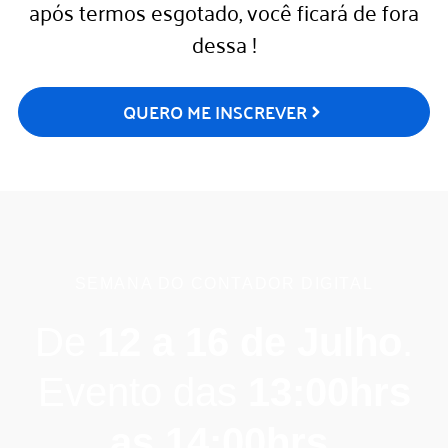
após termos esgotado, você ficará de fora
dessa !
QUERO ME INSCREVER
SEMANA DO CONTADOR DIGITAL
De
12 a 16 de Julho
.
Evento das
13:00hrs
as 14:00hrs
.