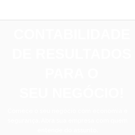
CONTABILIDADE
DE RESULTADOS
PARA O
SEU NEGÓCIO!
Comece o seu negócio com economia e
segurança. Abra sua empresa com quem
entende do assunto.