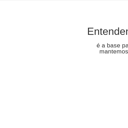
Entende
é a base p
mantemos 
Entre em contat