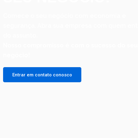
Comece o seu negócio com economia e
segurança. Abra sua empresa com quem en
do assunto.
Nosso compromisso é com o sucesso do seu
negócio!
Entrar em contato conosco