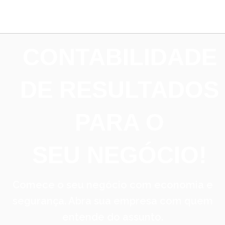
CONTABILIDADE
DE RESULTADOS
PARA O
SEU NEGÓCIO!
Comece o seu negócio com economia e
segurança. Abra sua empresa com quem
entende do assunto.