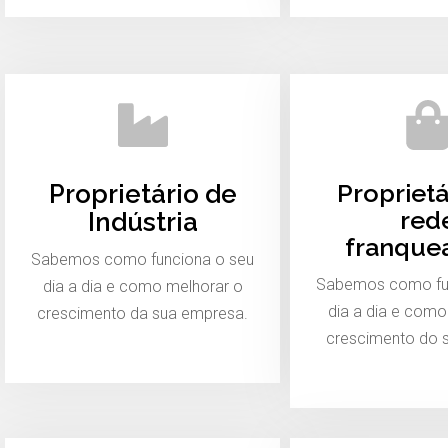
Proprietá
Proprietário de
red
Indústria
franque
Sabemos como funciona o seu
Sabemos como fu
dia a dia e como melhorar o
dia a dia e como
crescimento da sua empresa.
crescimento do 