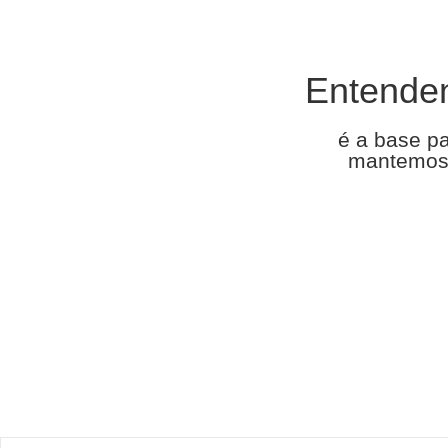
Entende
é a base p
mantemos 
Entre em contat