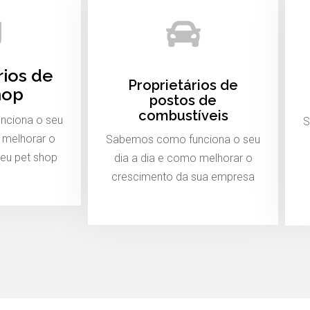
rios de
Proprietários de
hop
postos de
combustíveis
nciona o seu
S
 melhorar o
Sabemos como funciona o seu
eu pet shop
dia a dia e como melhorar o
crescimento da sua empresa