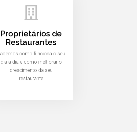
Proprietários de
Restaurantes
abemos como funciona o seu
dia a dia e como melhorar o
crescimento da seu
restaurante