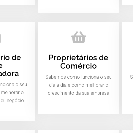
rio de
Proprietários de
e
Comércio
adora
Sabemos como funciona o seu
S
nciona o seu
dia a dia e como melhorar o
 melhorar o
crescimento da sua empresa
seu negócio