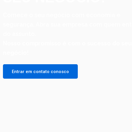
Comece o seu negócio com economia e
segurança. Abra sua empresa com quem en
do assunto.
Nosso compromisso é com o sucesso do seu
negócio!
Entrar em contato conosco