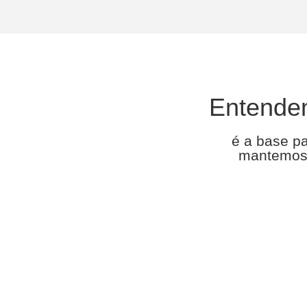
Entende
é a base p
mantemos 