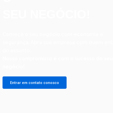
SEU NEGÓCIO!
Comece o seu negócio com economia e
segurança. Abra sua empresa com quem en
do assunto.
Nosso compromisso é com o sucesso do seu
negócio!
Entrar em contato conosco