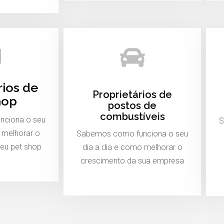
rios de
Proprietários de
hop
postos de
combustíveis
nciona o seu
S
 melhorar o
Sabemos como funciona o seu
eu pet shop
dia a dia e como melhorar o
crescimento da sua empresa