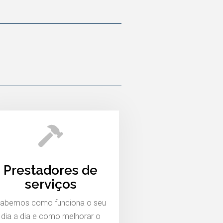
Prestadores de
serviços
abemos como funciona o seu
dia a dia e como melhorar o