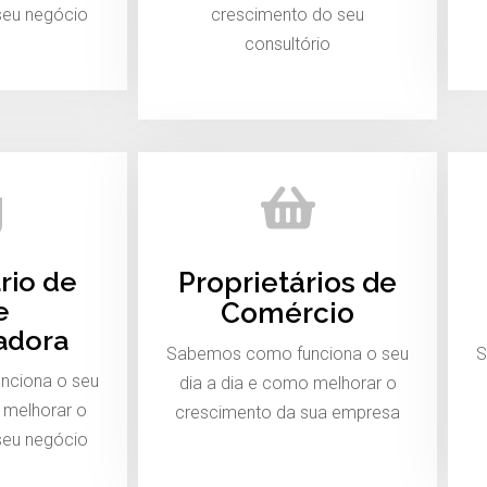
seu negócio
crescimento do seu
consultório
rio de
Proprietários de
e
Comércio
adora
Sabemos como funciona o seu
S
nciona o seu
dia a dia e como melhorar o
 melhorar o
crescimento da sua empresa
seu negócio