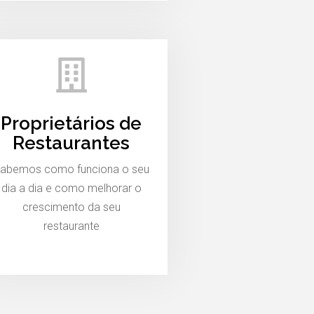
Proprietários de
Restaurantes
abemos como funciona o seu
dia a dia e como melhorar o
crescimento da seu
restaurante