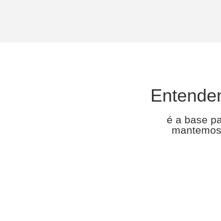
Entende
é a base p
mantemos 