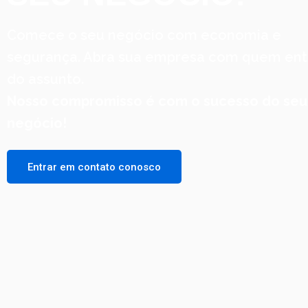
Comece o seu negócio com economia e
segurança. Abra sua empresa com quem en
do assunto.
Nosso compromisso é com o sucesso do seu
negócio!
Entrar em contato conosco