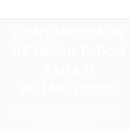
CONTABILIDADE
DE RESULTADOS
PARA O
SEU NEGÓCIO!
Comece o seu negócio com economia e
segurança. Abra sua empresa com quem
entende do assunto.