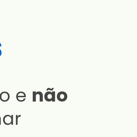
s
do e
não
ar