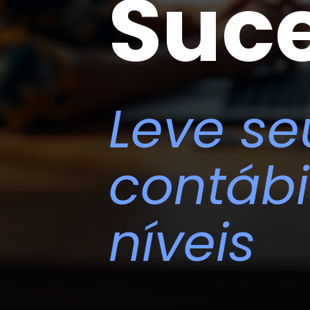
Suc
Leve se
contábi
níveis