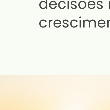
decisões 
crescime