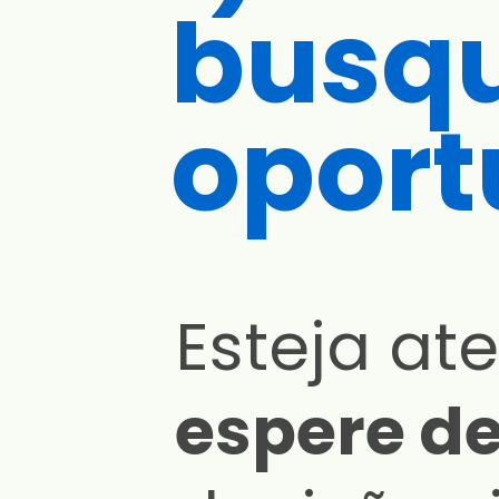
busq
oport
Esteja a
espere d