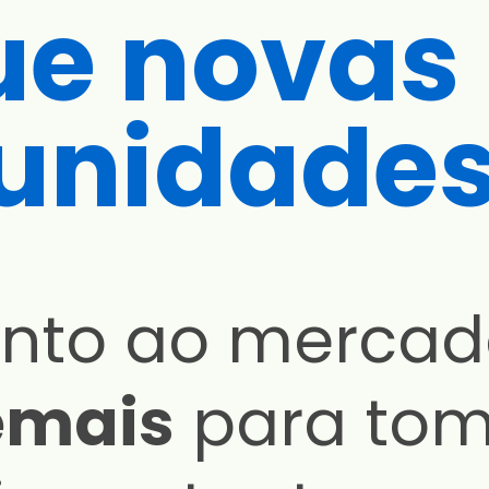
ue novas
unidade
tento ao merca
emais
para tom