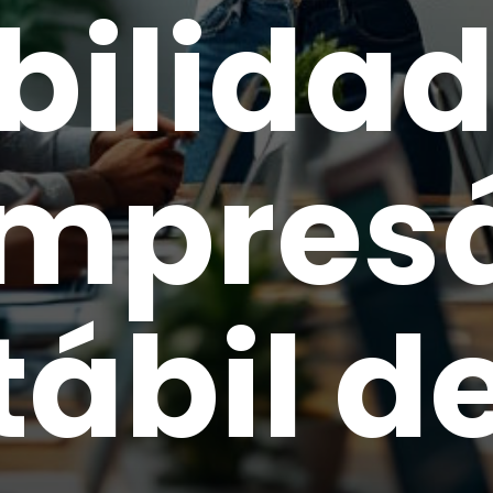
bilida
Empresá
ábil d