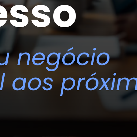
esso
u negócio
l aos próxi