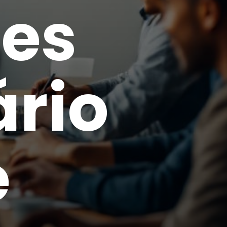
des
rio
e