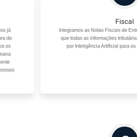
Fiscal
os já
Integramos as Notas Fiscais de Entr
ura de
que todas as informações tributária
os os
por Inteligência Artificial para os
umana
mente
 nossos