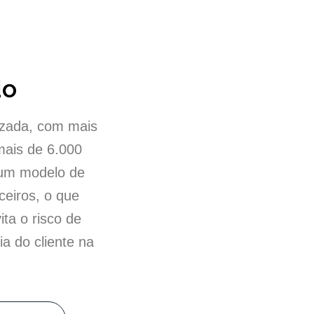
do
izada, com mais
mais de 6.000
r um modelo de
ceiros, o que
ta o risco de
a do cliente na