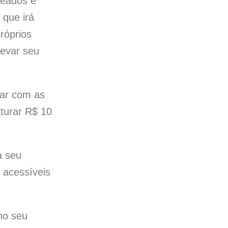
ueados e
 que irá
róprios
levar seu
tar com as
aturar R$ 10
 seu
 acessíveis
no seu