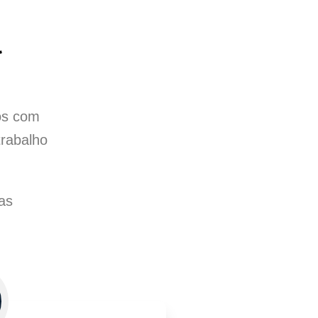
l
tos com
trabalho
as