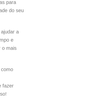
tas para
dade do seu
ajudar a
empo e
r o mais
e como
e fazer
so!