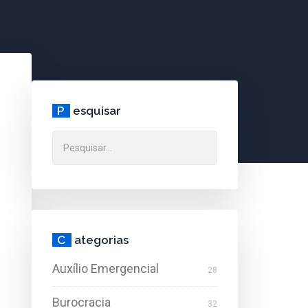
P
esquisar
C
ategorias
Auxílio Emergencial
28
Burocracia
32