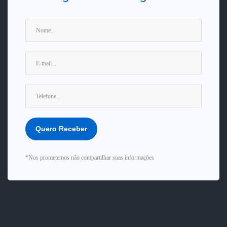
Nome:
Seu Melhor E-mail:
Telefone:
Quero Receber
*Nos prometemos não compartilhar suas informações