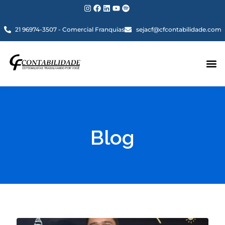
21 96974-3507 - Comercial Franquias
sejacf@cfcontabilidade.com
Blog