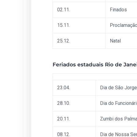
02.11.
Finados
15.11.
Proclamação
25.12.
Natal
Feriados estaduais Rio de Jane
23.04.
Dia de São Jorge
28.10.
Dia do Funcionár
20.11.
Zumbi dos Palm
08.12.
Dia de Nossa Se