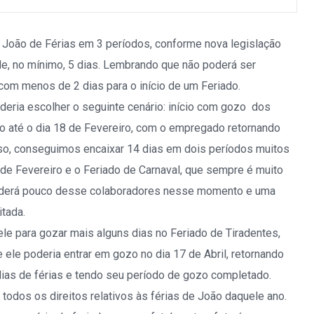
r João de Férias em 3 períodos, conforme nova legislação
de, no mínimo, 5 dias. Lembrando que não poderá ser
com menos de 2 dias para o início de um Feriado.
deria escolher o seguinte cenário: início com gozo dos
ro até o dia 18 de Fevereiro, com o empregado retornando
aso, conseguimos encaixar 14 dias em dois períodos muitos
s de Fevereiro e o Feriado de Carnaval, que sempre é muito
enderá pouco desse colaboradores nesse momento e uma
itada.
 para gozar mais alguns dias no Feriado de Tiradentes,
 ele poderia entrar em gozo no dia 17 de Abril, retornando
dias de férias e tendo seu período de gozo completado.
todos os direitos relativos às férias de João daquele ano.