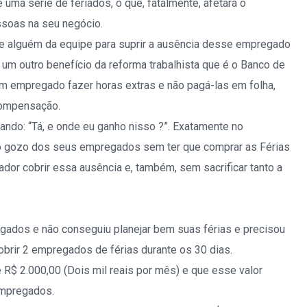
ma série de feriados, o que, fatalmente, afetará o
ssoas na seu negócio.
de alguém da equipe para suprir a ausência desse empregado
 um outro benefício da reforma trabalhista que é o Banco de
um empregado fazer horas extras e não pagá-las em folha,
compensação.
ando: “Tá, e onde eu ganho nisso ?”. Exatamente no
o gozo dos seus empregados sem ter que comprar as Férias
ador cobrir essa ausência e, também, sem sacrificar tanto a
ados e não conseguiu planejar bem suas férias e precisou
brir 2 empregados de férias durante os 30 dias.
$ 2.000,00 (Dois mil reais por mês) e que esse valor
empregados.