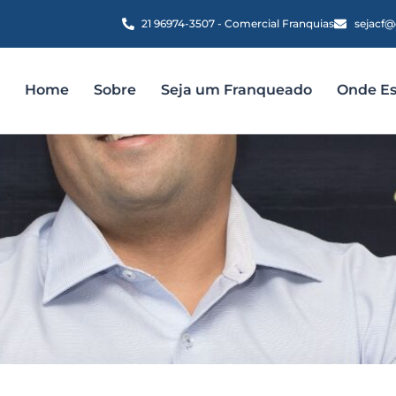
21 96974-3507 - Comercial Franquias
sejacf@
Home
Sobre
Seja um Franqueado
Onde E