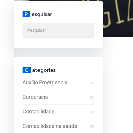
P
esquisar
C
ategorias
Auxílio Emergencial
28
Burocracia
32
Contabilidade
68
Contabilidade na saúde
33