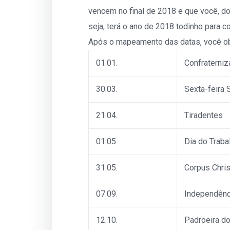
vencem no final de 2018 e que você, do
seja, terá o ano de 2018 todinho para 
Após o mapeamento das datas, você ob
01.01.
Confraterniz
30.03.
Sexta-feira 
21.04.
Tiradentes
01.05.
Dia do Traba
31.05.
Corpus Chris
07.09.
Independênci
12.10.
Padroeira do