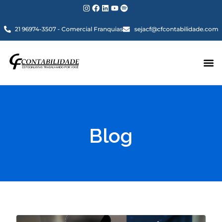
21 96974-3507 - Comercial Franquias
sejacf@cfcontabilidade.com
Blog