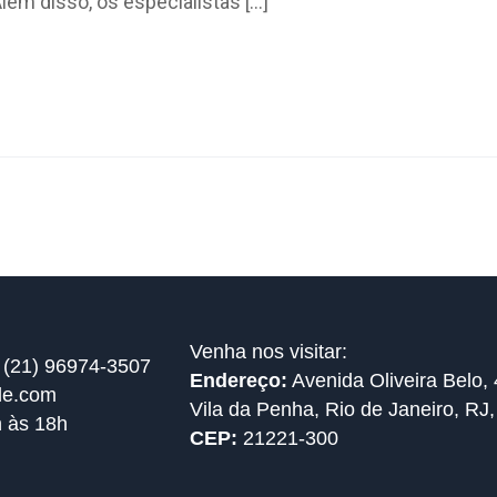
ém disso, os especialistas […]
Venha nos visitar:
 (21) 96974-3507
Endereço:
Avenida Oliveira Belo, 
de.com
Vila da Penha, Rio de Janeiro, RJ,
h às 18h
CEP:
21221-300