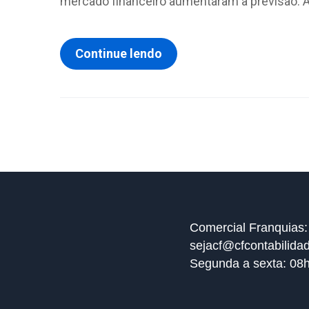
mercado financeiro aumentaram a previsão. Al
Continue lendo
Comercial Franquias:
sejacf@cfcontabilida
Segunda a sexta: 08