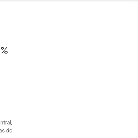
0%
tral,
as do