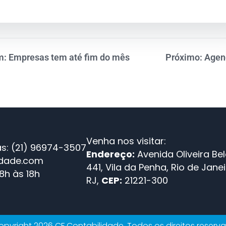
em: Empresas tem até fim do mês
Próximo: Agend
Venha nos visitar:
s: (21) 96974-3507
Endereço:
Avenida Oliveira Bel
idade.com
441, Vila da Penha, Rio de Janei
8h às 18h
RJ,
CEP:
21221-300
pyright 2026 CF Contabilidade. Todos os direitos reserv