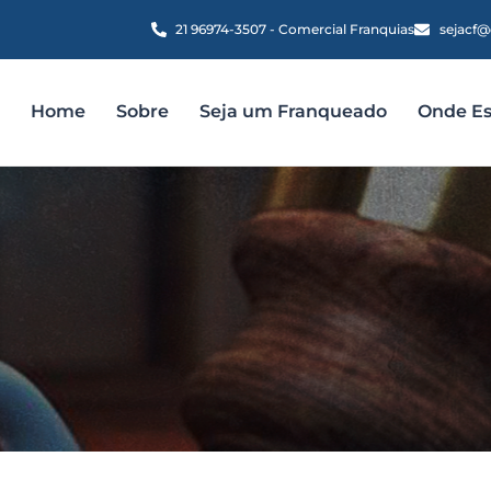
21 96974-3507 - Comercial Franquias
sejacf@
Home
Sobre
Seja um Franqueado
Onde E