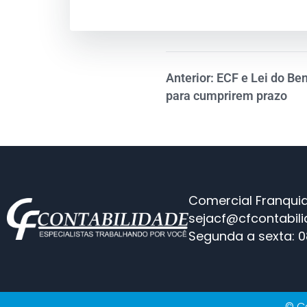
Anterior: ECF e Lei do B
para cumprirem prazo
Comercial Franquia
sejacf@cfcontabil
Segunda a sexta: 0
© Co