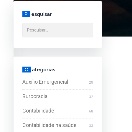
P
esquisar
C
ategorias
Auxílio Emergencial
28
Burocracia
32
Contabilidade
68
Contabilidade na saúde
33