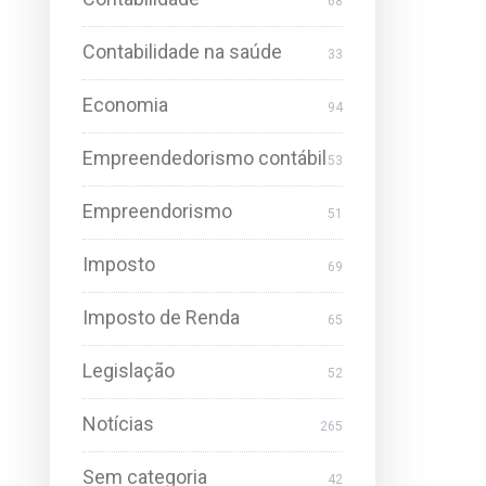
68
Contabilidade na saúde
33
Economia
94
Empreendedorismo contábil
53
Empreendorismo
51
Imposto
69
Imposto de Renda
65
Legislação
52
Notícias
265
Sem categoria
42