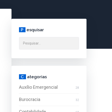
P
esquisar
C
ategorias
Auxílio Emergencial
28
Burocracia
32
Contabilidade