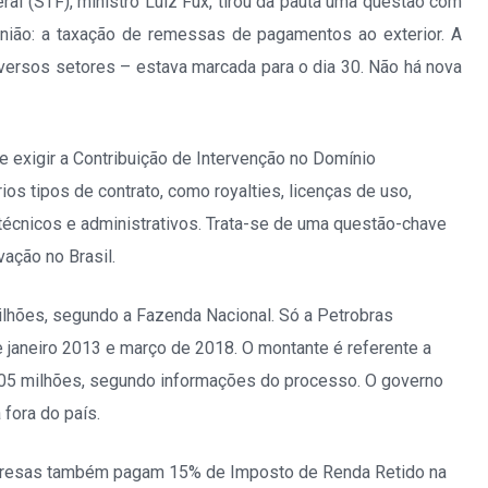
al (STF), ministro Luiz Fux, tirou da pauta uma questão com
União: a taxação de remessas de pagamentos ao exterior. A
ersos setores – estava marcada para o dia 30. Não há nova
e exigir a Contribuição de Intervenção no Domínio
s tipos de contrato, como royalties, licenças de uso,
 técnicos e administrativos. Trata-se de uma questão-chave
ação no Brasil.
ilhões, segundo a Fazenda Nacional. Só a Petrobras
 janeiro 2013 e março de 2018. O montante é referente a
 605 milhões, segundo informações do processo. O governo
fora do país.
mpresas também pagam 15% de Imposto de Renda Retido na