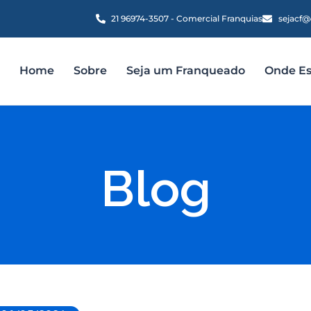
21 96974-3507 - Comercial Franquias
sejacf@
Home
Sobre
Seja um Franqueado
Onde E
Blog