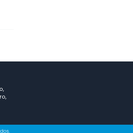
o,
ro,
ados.