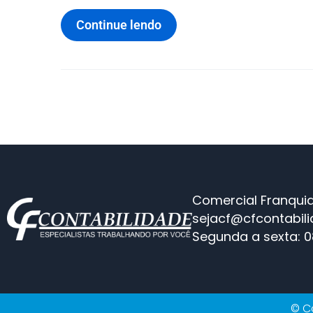
Continue lendo
Comercial Franquia
sejacf@cfcontabil
Segunda a sexta: 0
© Co