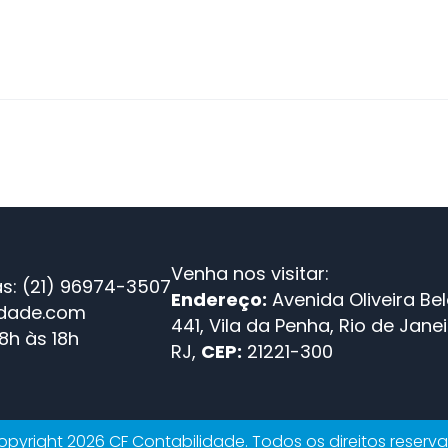
Venha nos visitar:
s: (21) 96974-3507
Endereço:
Avenida Oliveira Bel
idade.com
441, Vila da Penha, Rio de Janei
8h às 18h
RJ,
CEP:
21221-300
pyright 2026 CF Contabilidade. Todos os direitos reserv