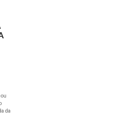
A
A
cou
o
da da