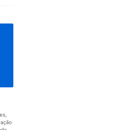
es,
cação
ade