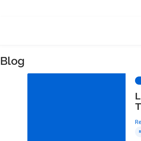
Blog
L
T
Re
R