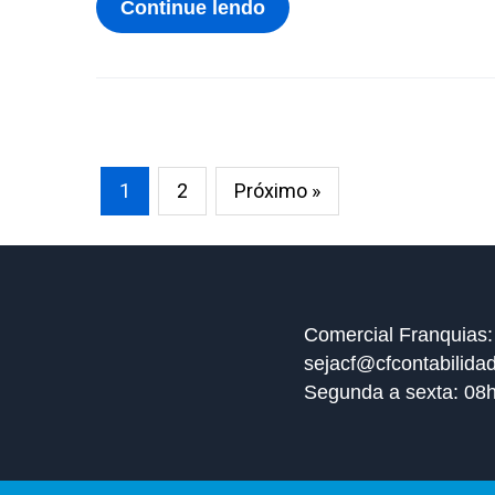
Continue lendo
1
2
Próximo »
Comercial Franquias:
sejacf@cfcontabilida
Segunda a sexta: 08