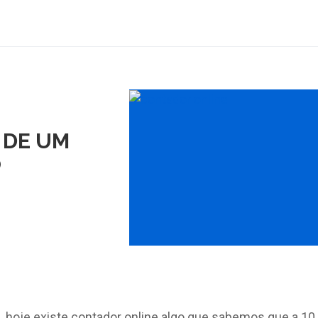
 DE UM
O
a, hoje existe contador online algo que sabemos que a 10