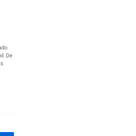
ado
il. De
as