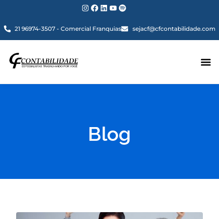
21 96974-3507 - Comercial Franquias
sejacf@cfcontabilidade.com
Blog