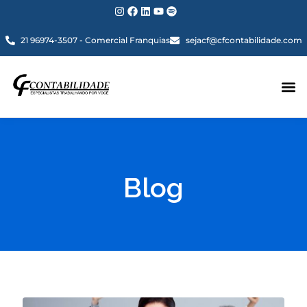
21 96974-3507 - Comercial Franquias
sejacf@cfcontabilidade.com
Blog