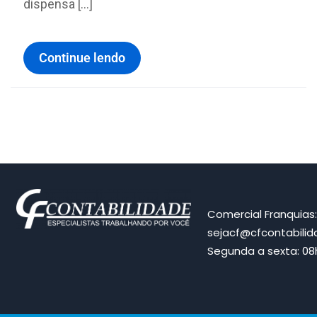
dispensa […]
Continue lendo
Comercial Franquias
sejacf@cfcontabili
Segunda a sexta: 08h