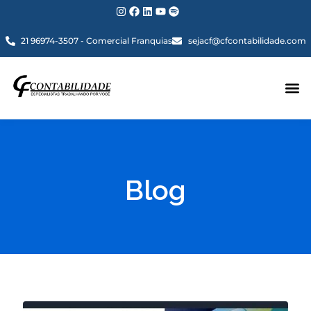
21 96974-3507 - Comercial Franquias
sejacf@cfcontabilidade.com
Blog