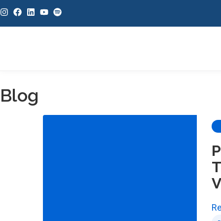
Blog
P
T
V
Re