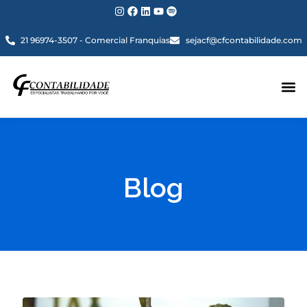
21 96974-3507 - Comercial Franquias
sejacf@cfcontabilidade.com
Blog