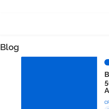
Blog
B
5
A
CF