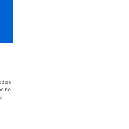
ederal
as no
a