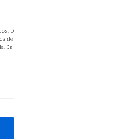
dos. O
dos de
da. De