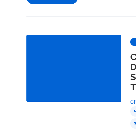
C
D
S
CF
N