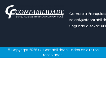
Comercial Franquias
sejacf@cfcontabili
Segunda a sexta: 08h
© Copyright 2026 CF Contabilidade. Todos os direitos
reservados.