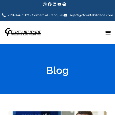
21 96974-3507 - Comercial Franquias
sejacf@cfcontabilidade.com
Blog