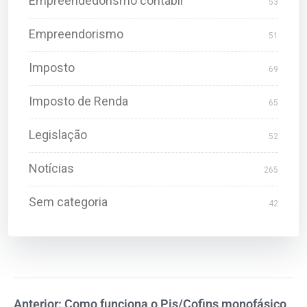
Empreendedorismo contábil
53
Empreendorismo
51
Imposto
69
Imposto de Renda
65
Legislação
52
Notícias
265
Sem categoria
42
Anterior: Como funciona o Pis/Cofins monofásico