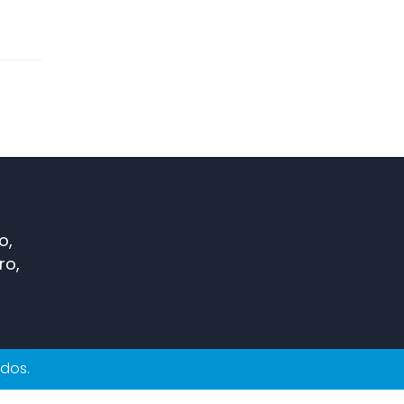
o,
ro,
ados.