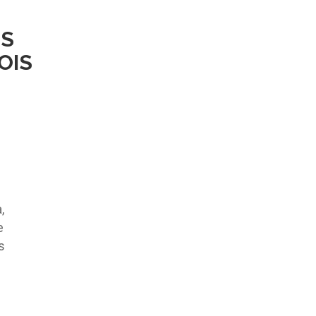
OS
OIS
,
e
s