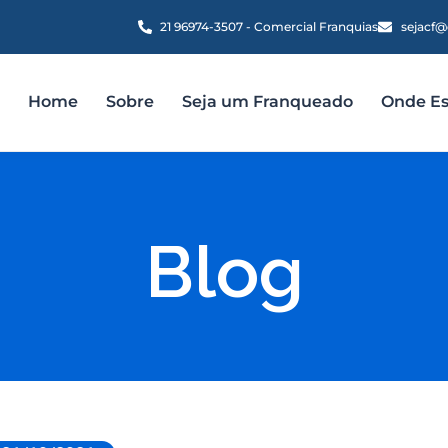
21 96974-3507 - Comercial Franquias
sejacf@
Home
Sobre
Seja um Franqueado
Onde E
Blog