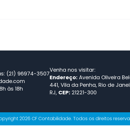
Venha nos visitar:
s: (21) 96974-3507
Endereço:
Avenida Oliveira Bel
idade.com
441, Vila da Penha, Rio de Janei
8h às 18h
RJ,
CEP:
21221-300
pyright 2026 CF Contabilidade. Todos os direitos reserv