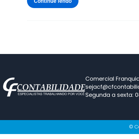
Continue lendo
Comercial Franquia
sejacf@cfcontabil
Segunda a sexta: 0
© Co