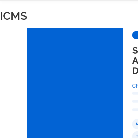
ICMS
S
A
D
CF
N