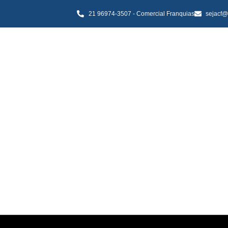
21 96974-3507 - Comercial Franquias
sejacf@