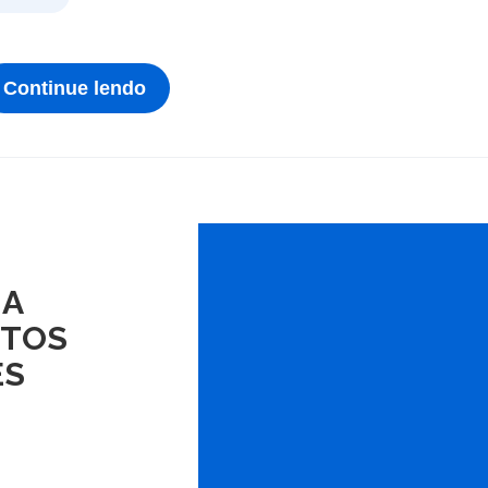
Continue lendo
 A
ITOS
ES