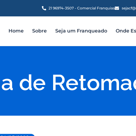
21 96974-3507 - Comercial Franquias
sejacf@
Home
Sobre
Seja um Franqueado
Onde E
a de Retomad