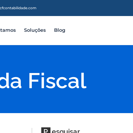
cfcontabilidade.com
stamos
Soluções
Blog
a Fiscal
P
esquisar