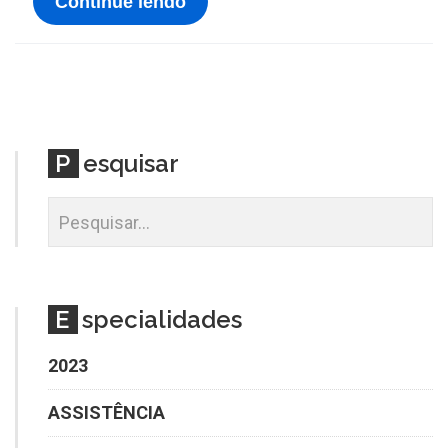
Continue lendo
P
esquisar
E
specialidades
2023
ASSISTÊNCIA