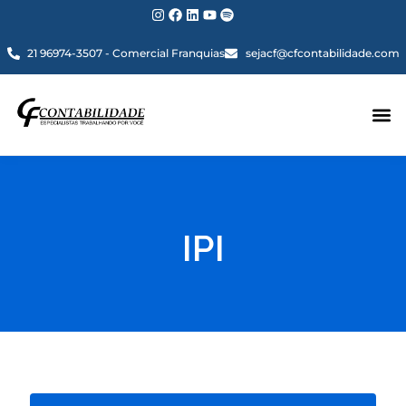
21 96974-3507 - Comercial Franquias
sejacf@cfcontabilidade.com
IPI