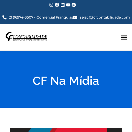
21 96974-3507 - Comercial Franquias
sejacf@cfcontabilidade.com
CF Na Mídia